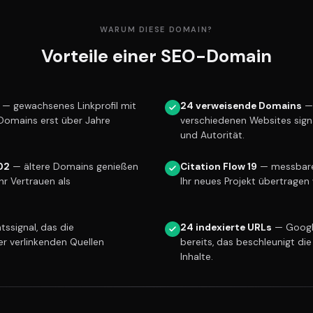
WARUM DIESE DOMAIN?
Vorteile einer SEO-Domain
— gewachsenes Linkprofil mit
24 verweisende Domains
— 
 Domains erst über Jahre
verschiedenen Websites sign
und Autorität.
02
— ältere Domains genießen
Citation Flow 19
— messbare 
r Vertrauen als
Ihr neues Projekt übertragen 
tssignal, das die
24 indexierte URLs
— Googl
er verlinkenden Quellen
bereits, das beschleunigt die
Inhalte.